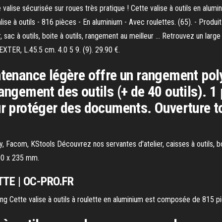
alise sécurisée sur roues très pratique ! Cette valise à outils en alumini
ise à outils - 816 pièces - En aluminium - Avec roulettes. (65). - Produi
er, sac à outils, boite à outils, rangement au meilleur ... Retrouvez un 
s DEXTER, L.45.5 cm. 4.0 5 9. (9). 29.90 €.
ntenance légère offre un rangement pol
angement des outils (+ de 40 outils). 1
ur protéger des documents. Ouverture t
ley, Facom, KStools Découvrez nos servantes d'atelier, caisses à outils, boî
00 x 235 mm.
TE | OC-PRO.FR
g Cette valise à outils à roulette en aluminium est composée de 815 pi