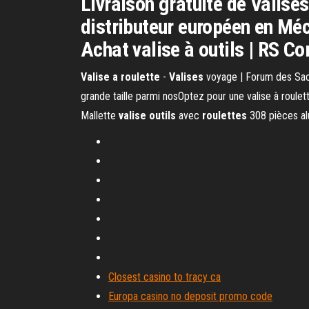
Livraison gratuite de Valise
distributeur européen en Méc
Achat valise à outils | RS 
Valise
a
roulette
-
Valises
voyage | Forum des Sacs U
grande taille parmi nosOptez pour une valise à roulett
Mallette
valise
outils
avec
roulettes
308 pièces a
Closest casino to tracy ca
Europa casino no deposit promo code