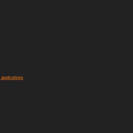
 applications
Proudly powered by
WordPress
|
Theme:
Envo Magazine