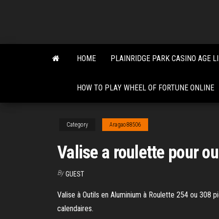
Skip
to
the
content
HOME
PLAINRIDGE PARK CASINO AGE L
HOW TO PLAY WHEEL OF FORTUNE ONLINE
Category
Aragao88506
Valise a roulette pour ou
By
GUEST
Valise à Outils en Aluminium à Roulette 254 ou 308 p
calendaires.